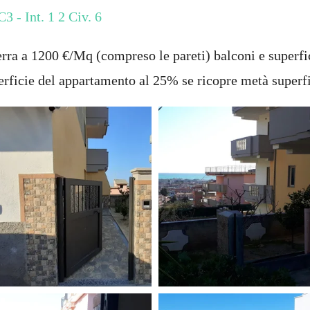
3 - Int. 1 2 Civ. 6
 terra a 1200 €/Mq (compreso le pareti) balconi e superf
perficie del appartamento al 25% se ricopre metà superf