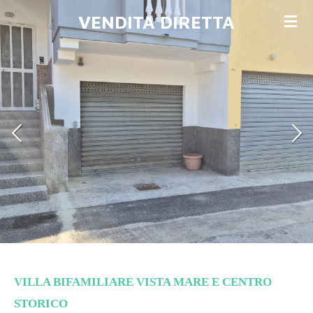
Vai
VENDITA DIRETTA
al
contenuto
principale
VILLA BIFAMILIARE VISTA MARE E CENTRO
STORICO